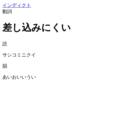
イン
ディクト
動詞
差し込みにくい
読
サシコミニクイ
韻
あいおいいうい