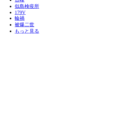
似島検疫所
179V
輪禍
被爆二世
もっと見る