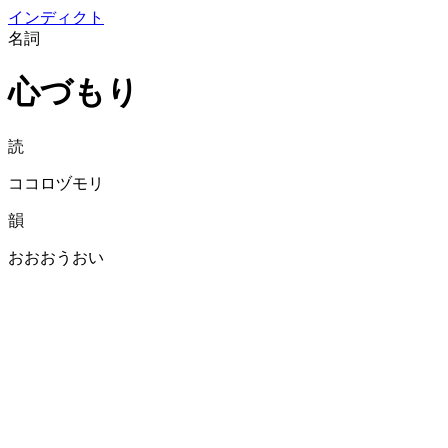
イン
ディクト
名詞
心づもり
読
ココロヅモリ
韻
おおおうおい