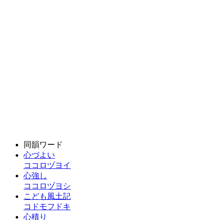
同韻ワード
心づよい
ココロヅヨイ
心強し
ココロヅヨシ
こども風土記
コドモフドキ
心積り