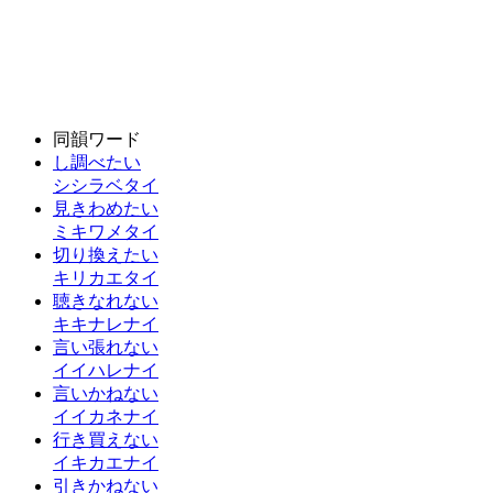
同韻ワード
し調べたい
シシラベタイ
見きわめたい
ミキワメタイ
切り換えたい
キリカエタイ
聴きなれない
キキナレナイ
言い張れない
イイハレナイ
言いかねない
イイカネナイ
行き買えない
イキカエナイ
引きかねない