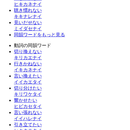
ヒキカネナイ
聴き慣れない
キキナレナイ
見いだせない
ミイダセナイ
同韻ワードをもっと見る
動詞の同韻ワード
切り換えない
キリカエナイ
行きかねない
イキカネナイ
言い換えたい
イイカエタイ
切り分けたい
キリワケタイ
響かせたい
ヒビカセタイ
言い張れない
イイハレナイ
引き立てたい