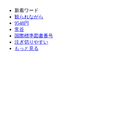
新着ワード
観られながら
9548円
常谷
国際標準図書番号
注ぎ切りやすい
もっと見る