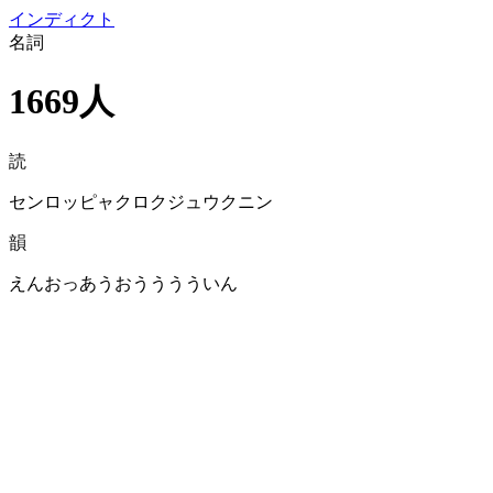
イン
ディクト
名詞
1669人
読
センロッピャクロクジュウクニン
韻
えんおっあうおうううういん