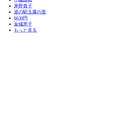
茅野貴子
道の駅玉露の里
6639円
金城恵子
もっと見る