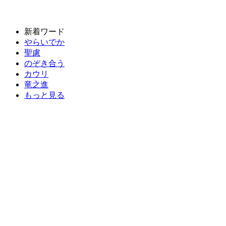
新着ワード
やらいでか
聖慮
のぞき合う
カウリ
竜之進
もっと見る