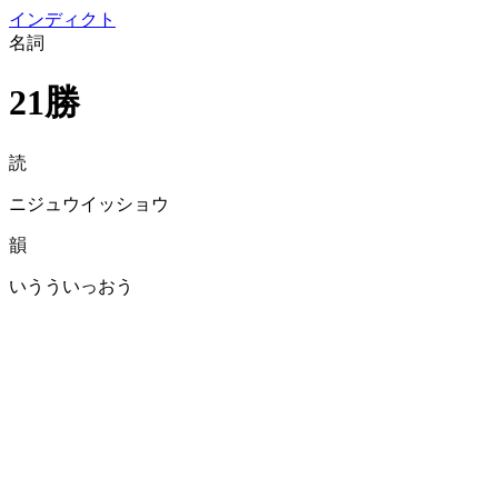
イン
ディクト
名詞
21勝
読
ニジュウイッショウ
韻
いうういっおう