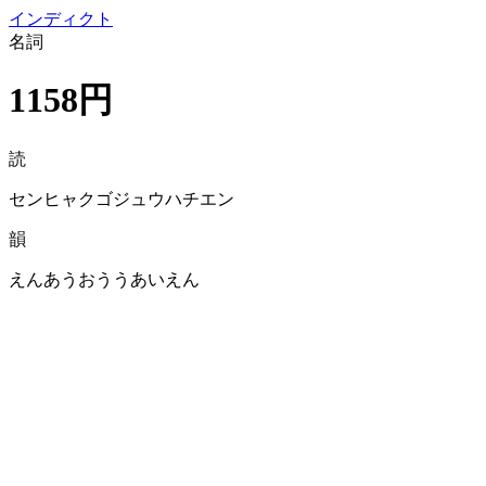
イン
ディクト
名詞
1158円
読
センヒャクゴジュウハチエン
韻
えんあうおううあいえん