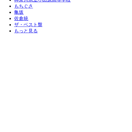
もちぐさ
亀坂
佐倉統
ザ・ベスト盤
もっと見る