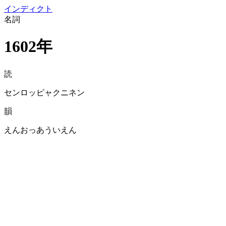
イン
ディクト
名詞
1602年
読
センロッピャクニネン
韻
えんおっあういえん