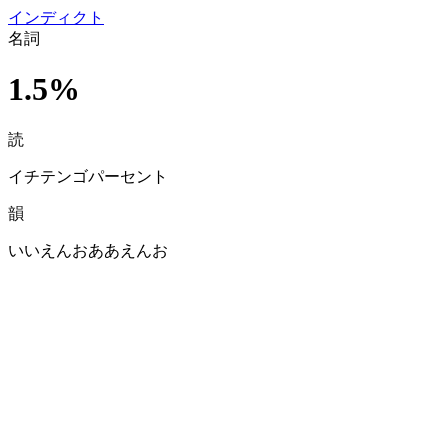
イン
ディクト
名詞
1.5%
読
イチテンゴパーセント
韻
いいえんおああえんお