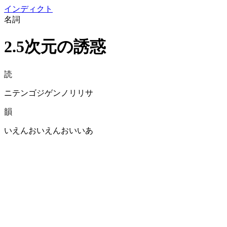
イン
ディクト
名詞
2.5次元の誘惑
読
ニテンゴジゲンノリリサ
韻
いえんおいえんおいいあ