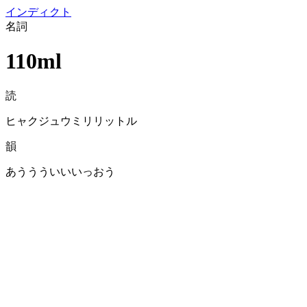
イン
ディクト
名詞
110ml
読
ヒャクジュウミリリットル
韻
あううういいいっおう