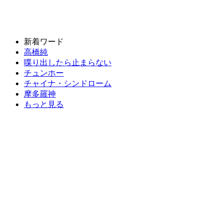
新着ワード
高橋純
喋り出したら止まらない
チュンホー
チャイナ・シンドローム
摩多羅神
もっと見る