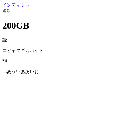
イン
ディクト
名詞
200GB
読
ニヒャクギガバイト
韻
いあういああいお