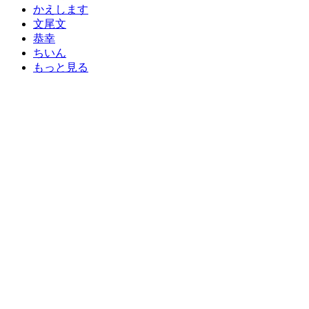
かえします
文尾文
恭幸
ちいん
もっと見る