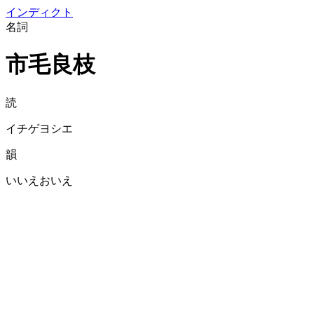
イン
ディクト
名詞
市毛良枝
読
イチゲヨシエ
韻
いいえおいえ