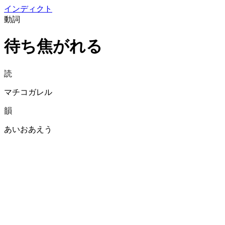
イン
ディクト
動詞
待ち焦がれる
読
マチコガレル
韻
あいおあえう