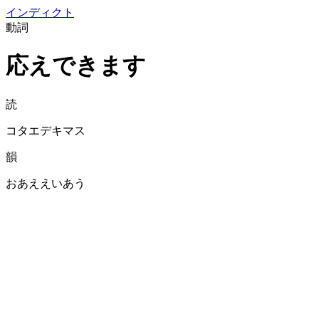
イン
ディクト
動詞
応えできます
読
コタエデキマス
韻
おあええいあう