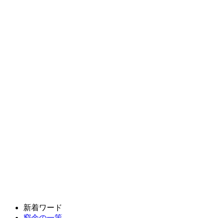
新着ワード
窮余の一策