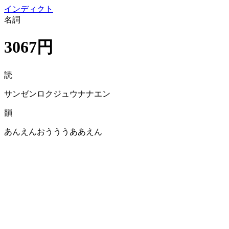
イン
ディクト
名詞
3067円
読
サンゼンロクジュウナナエン
韻
あんえんおうううああえん