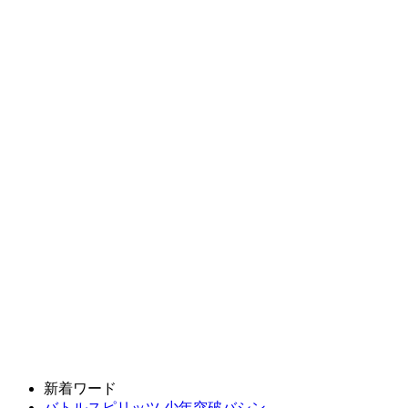
新着ワード
バトルスピリッツ 少年突破バシン