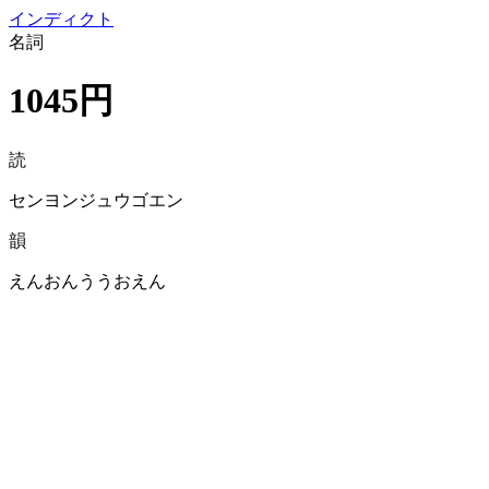
イン
ディクト
名詞
1045円
読
センヨンジュウゴエン
韻
えんおんううおえん