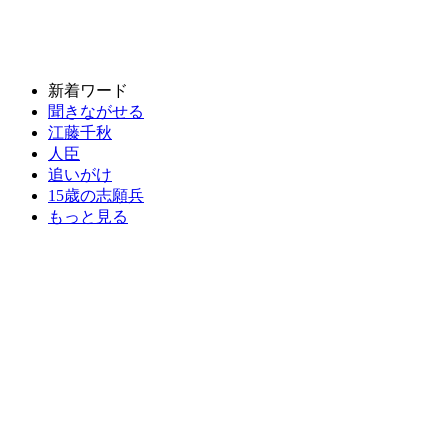
新着ワード
聞きながせる
江藤千秋
人臣
追いがけ
15歳の志願兵
もっと見る