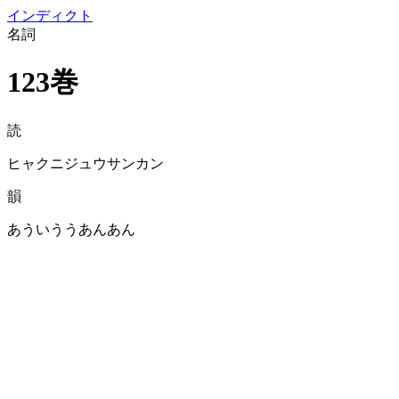
イン
ディクト
名詞
123巻
読
ヒャクニジュウサンカン
韻
あういううあんあん