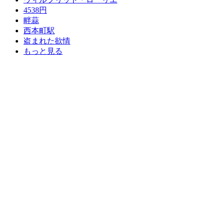
4538円
畔蒜
西本町駅
盗まれた欲情
もっと見る