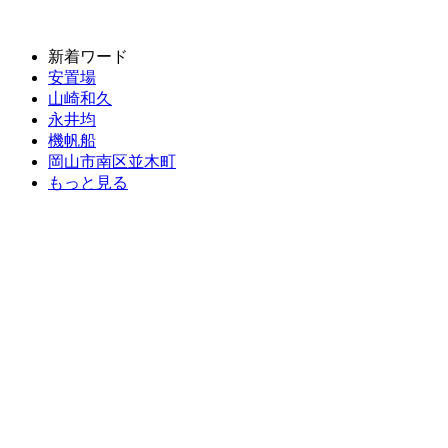
新着ワード
安置場
山崎和久
永井均
機帆船
岡山市南区並木町
もっと見る