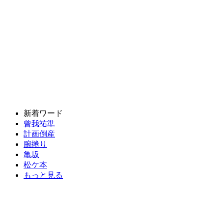
新着ワード
曾我祐準
計画倒産
腕捲り
亀坂
松ケ本
もっと見る