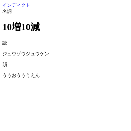
イン
ディクト
名詞
10増10減
読
ジュウゾウジュウゲン
韻
ううおうううえん