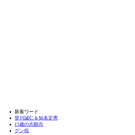
新着ワード
登川誠仁＆知名定男
15歳の志願兵
グン役