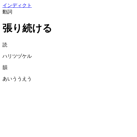
イン
ディクト
動詞
張り続ける
読
ハリツヅケル
韻
あいううえう