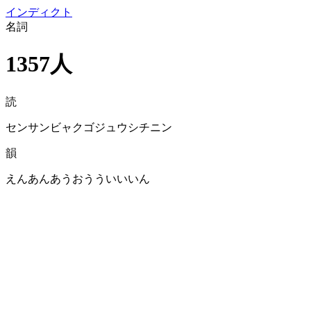
イン
ディクト
名詞
1357人
読
センサンビャクゴジュウシチニン
韻
えんあんあうおうういいいん