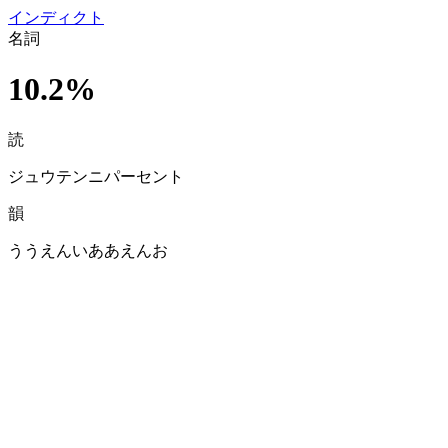
イン
ディクト
名詞
10.2%
読
ジュウテンニパーセント
韻
ううえんいああえんお