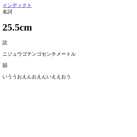
イン
ディクト
名詞
25.5cm
読
ニジュウゴテンゴセンチメートル
韻
いううおえんおえんいええおう