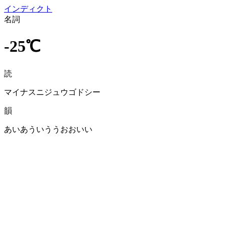
イン
ディクト
名詞
-25℃
読
マイナスニジュウゴドシー
韻
あいあういううおおいい