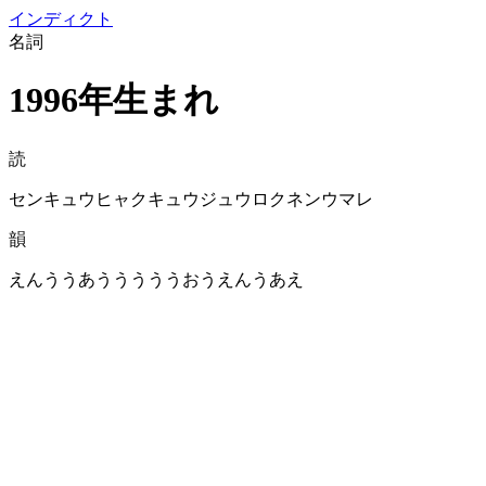
イン
ディクト
名詞
1996年生まれ
読
センキュウヒャクキュウジュウロクネンウマレ
韻
えんううあうううううおうえんうあえ