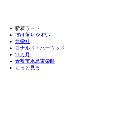
新着ワード
抜け落ちやすい
共栄社
ロナルド・ハーウッド
51カ月
倉敷市水島東栄町
もっと見る