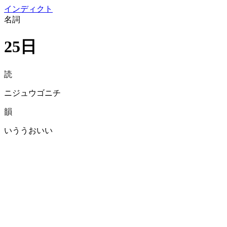
イン
ディクト
名詞
25日
読
ニジュウゴニチ
韻
いううおいい