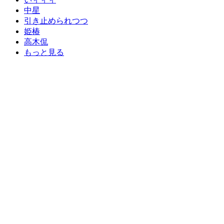
中星
引き止められつつ
姫椿
高木侃
もっと見る