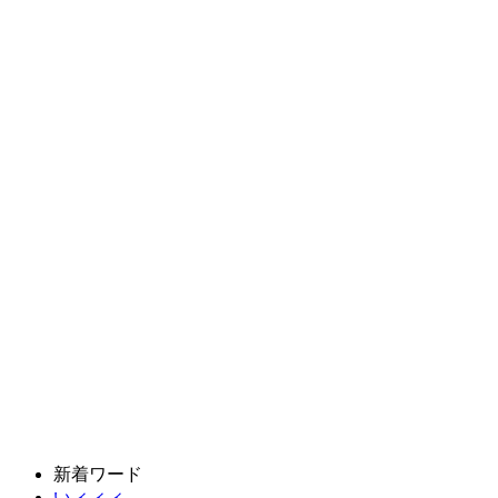
新着ワード
いィィィ