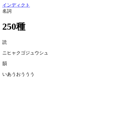
イン
ディクト
名詞
250種
読
ニヒャクゴジュウシュ
韻
いあうおううう