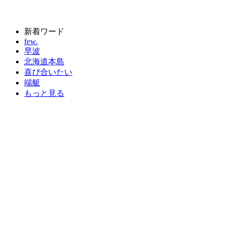
新着ワード
few.
早波
北海道本島
喜び合いたい
端艇
もっと見る