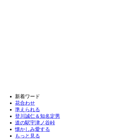
新着ワード
花合わせ
準えられる
登川誠仁＆知名定男
道の駅宇津ノ谷峠
懐かしみ愛する
もっと見る