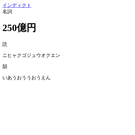
イン
ディクト
名詞
250億円
読
ニヒャクゴジュウオクエン
韻
いあうおううおうえん