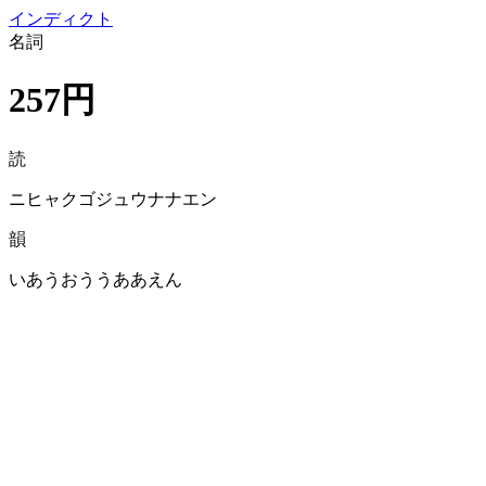
イン
ディクト
名詞
257円
読
ニヒャクゴジュウナナエン
韻
いあうおううああえん