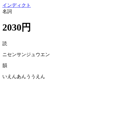
イン
ディクト
名詞
2030円
読
ニセンサンジュウエン
韻
いえんあんううえん