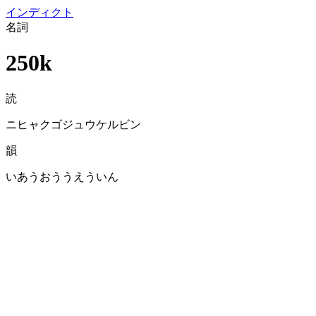
イン
ディクト
名詞
250k
読
ニヒャクゴジュウケルビン
韻
いあうおううえういん