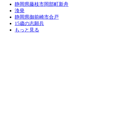
静岡県藤枝市岡部町新舟
渙発
静岡県御前崎市合戸
15歳の志願兵
もっと見る