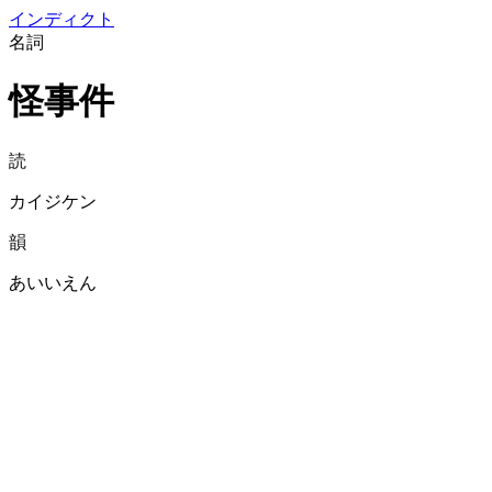
イン
ディクト
名詞
怪事件
読
カイジケン
韻
あいいえん