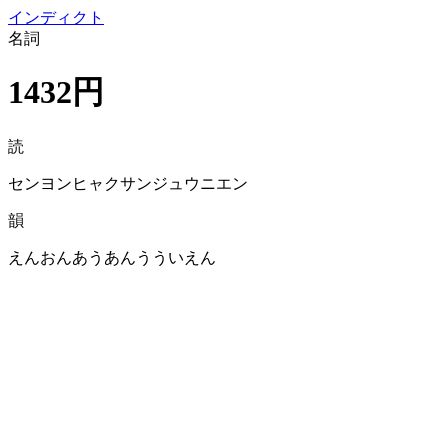
イン
ディクト
名詞
1432円
読
センヨンヒャクサンジュウニエン
韻
えんおんあうあんうういえん