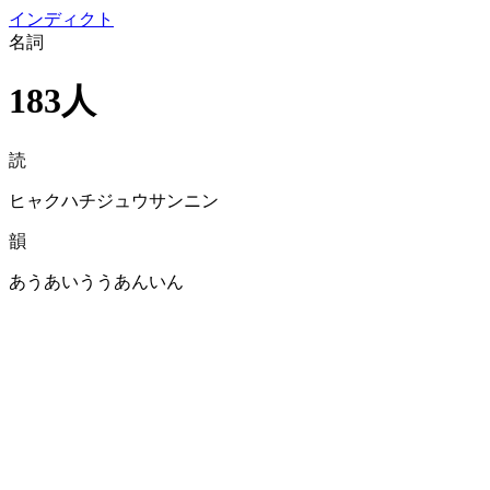
イン
ディクト
名詞
183人
読
ヒャクハチジュウサンニン
韻
あうあいううあんいん