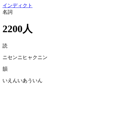
イン
ディクト
名詞
2200人
読
ニセンニヒャクニン
韻
いえんいあういん