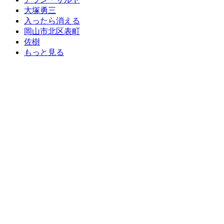
大塚勇三
入ったら消える
岡山市北区表町
佐樹
もっと見る