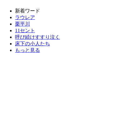
新着ワード
ラウレア
栗平川
11セント
呼び続けすすり泣く
床下の小人たち
もっと見る