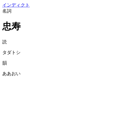
イン
ディクト
名詞
忠寿
読
タダトシ
韻
ああおい