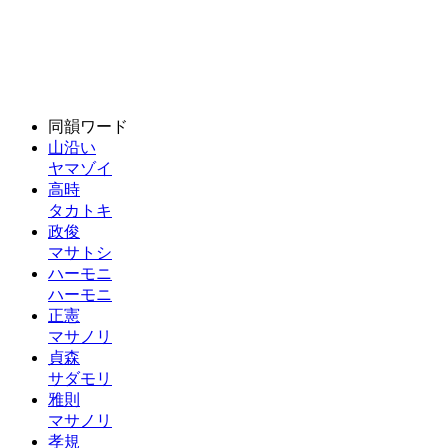
同韻ワード
山沿い
ヤマゾイ
高時
タカトキ
政俊
マサトシ
ハーモニ
ハーモニ
正憲
マサノリ
貞森
サダモリ
雅則
マサノリ
孝規