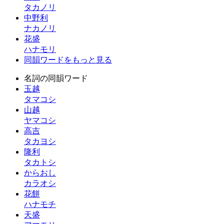
タカノリ
中野利
ナカノリ
花盛
ハナモリ
同韻ワードをもっと見る
名詞の同韻ワード
玉越
タマコシ
山越
ヤマコシ
高吉
タカヨシ
隆利
タカトシ
からおし
カラオシ
花餅
ハナモチ
天盛