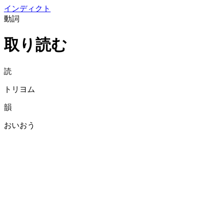
イン
ディクト
動詞
取り読む
読
トリヨム
韻
おいおう