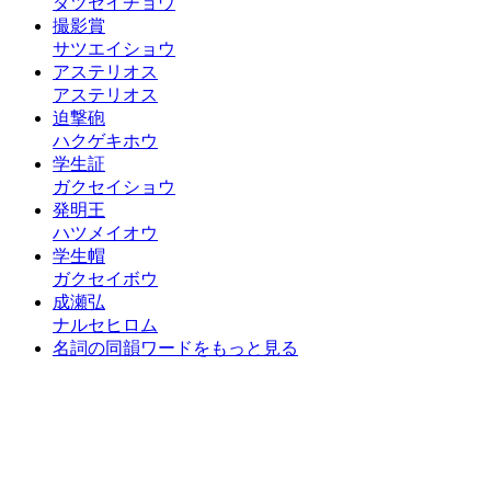
ダツセイチョウ
撮影賞
サツエイショウ
アステリオス
アステリオス
迫撃砲
ハクゲキホウ
学生証
ガクセイショウ
発明王
ハツメイオウ
学生帽
ガクセイボウ
成瀬弘
ナルセヒロム
名詞の同韻ワードをもっと見る