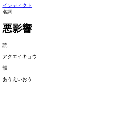
イン
ディクト
名詞
悪影響
読
アクエイキョウ
韻
あうえいおう