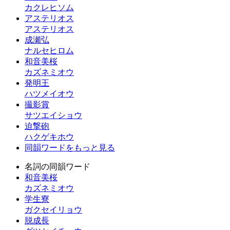
カクレヒソム
アステリオス
アステリオス
成瀬弘
ナルセヒロム
和音美桜
カズネミオウ
発明王
ハツメイオウ
撮影賞
サツエイショウ
迫撃砲
ハクゲキホウ
同韻ワードをもっと見る
名詞の同韻ワード
和音美桜
カズネミオウ
学生寮
ガクセイリョウ
脱成長