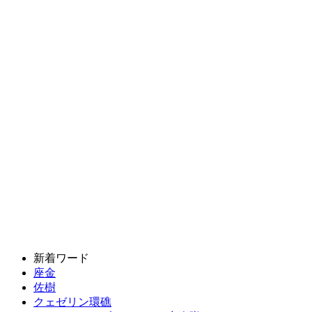
新着ワード
座金
佐樹
クェゼリン環礁