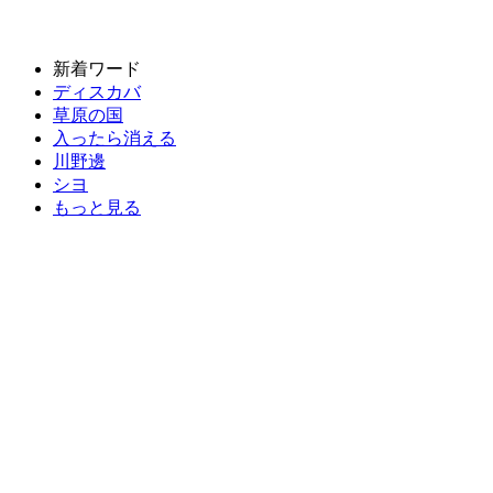
新着ワード
ディスカバ
草原の国
入ったら消える
川野邊
シヨ
もっと見る