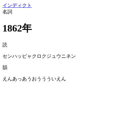
イン
ディクト
名詞
1862年
読
センハッピャクロクジュウニネン
韻
えんあっあうおううういえん