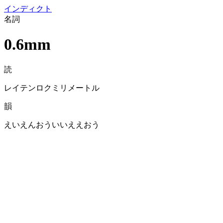
イン
ディクト
名詞
0.6mm
読
レイテンロクミリメートル
韻
えいえんおういいええおう