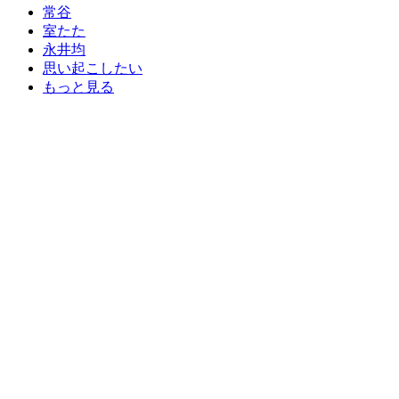
常谷
室たた
永井均
思い起こしたい
もっと見る