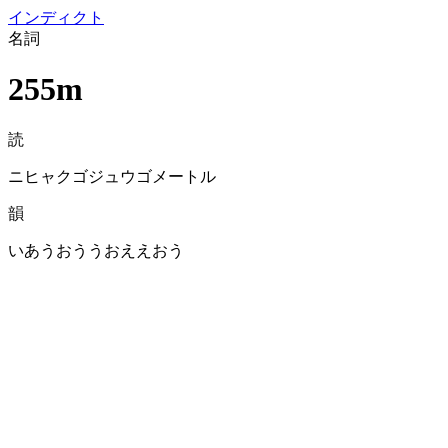
イン
ディクト
名詞
255m
読
ニヒャクゴジュウゴメートル
韻
いあうおううおええおう