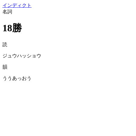
イン
ディクト
名詞
18勝
読
ジュウハッショウ
韻
ううあっおう