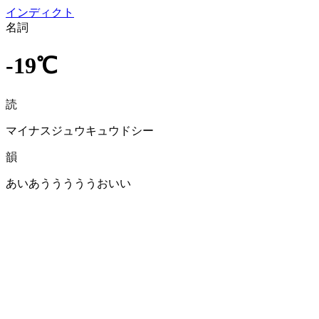
イン
ディクト
名詞
-19℃
読
マイナスジュウキュウドシー
韻
あいあうううううおいい