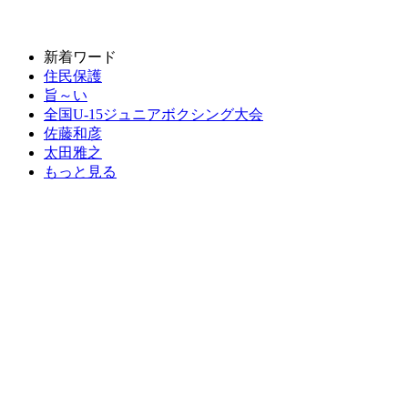
新着ワード
住民保護
旨～い
全国U-15ジュニアボクシング大会
佐藤和彦
太田雅之
もっと見る