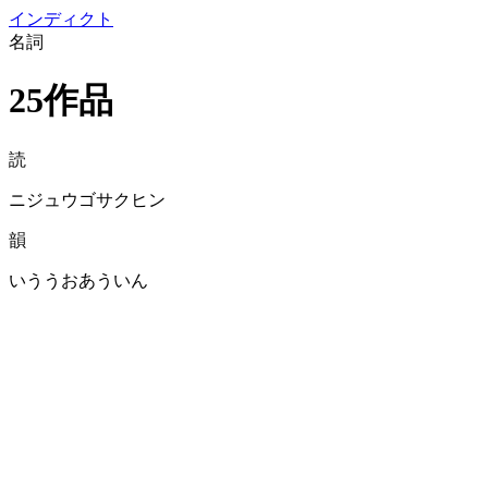
イン
ディクト
名詞
25作品
読
ニジュウゴサクヒン
韻
いううおあういん