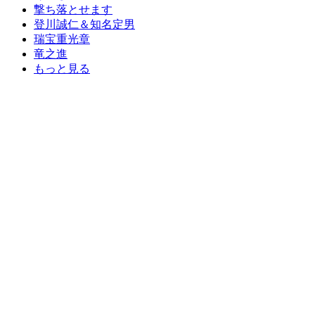
撃ち落とせます
登川誠仁＆知名定男
瑞宝重光章
竜之進
もっと見る