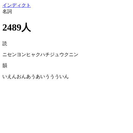
イン
ディクト
名詞
2489人
読
ニセンヨンヒャクハチジュウクニン
韻
いえんおんあうあいううういん