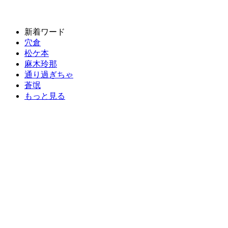
新着ワード
穴倉
松ケ本
麻木玲那
通り過ぎちゃ
蒼氓
もっと見る